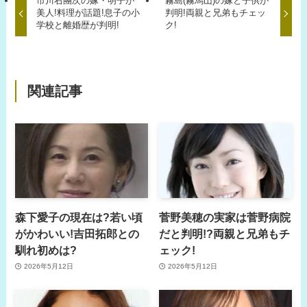
市川右團次の嫁・明子が
霧島(霧馬山)の嫁と子供が
美人!料理が話題!息子の小
判明!両親と兄弟もチェッ
学校と離婚歴が判明!
ク!
関連記事
森下愛子の現在は?若い頃
菅野美穂の実家は菅野病院
がかわいい!吉田拓郎との
だと判明!?両親と兄弟もチ
馴れ初めは?
ェック!
2026年5月12日
2026年5月12日