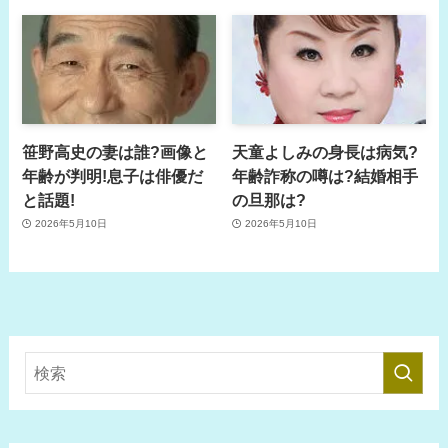
笹野高史の妻は誰?画像と
天童よしみの身長は病気?
年齢が判明!息子は俳優だ
年齢詐称の噂は?結婚相手
と話題!
の旦那は?
2026年5月10日
2026年5月10日