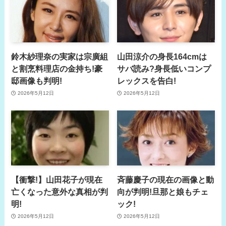
鈴木紗理奈の実家は宗廣組
山田涼介の身長164cmは
と割烹料理店の金持ち!豪
サバ読み?身長低いコンプ
邸画像も判明!
レックスを告白!
2026年5月12日
2026年5月12日
【衝撃!】山田花子が現在
斉藤慶子の現在の画像と動
亡くなった意外な真相が判
向が判明!旦那と娘もチェ
明!
ック!
2026年5月12日
2026年5月12日