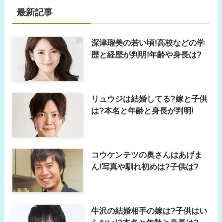
最新記事
深津瑠美の若い頃!高校などの学
歴と経歴が判明!年齢や身長は?
リュウジは結婚してる?嫁と子供
は?本名と年齢と身長が判明!
コウケンテツの奥さんはあげま
ん!写真や馴れ初めは?子供は?
牛沢の結婚相手の嫁は?子供はい