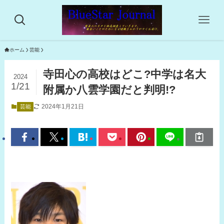
ホーム
芸能
寺田心の高校はどこ?中学は名大
2024
1/21
附属か八雲学園だと判明!?
2024年1月21日
芸能