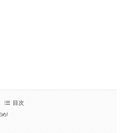
目次
め!