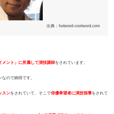
出典：hotword-coolword.com
イメント」に所属して演技講師
をされています。
ンなので納得です。
ッスン
をされていて、そこで
俳優希望者に演技指導
をされて