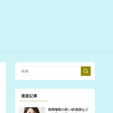
最新記事
深津瑠美の若い頃!高校など