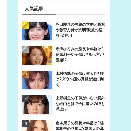
人気記事
芦田愛菜の両親の学歴と職業
や教育方針が判明!親戚の経
歴も凄い!
寺澤ひろみの身長や年齢は?
結婚相手や子供は?食べ方が
話題!?
木村拓哉の子供は何人?学歴
は?ダウン症の真相が遂に判
明!
上野樹里の子供がいない意外
な理由とは!?子供嫌いの噂も
浮上!?
倉本康子の身長や年齢は?結
婚相手の旦那は?韓国人の真