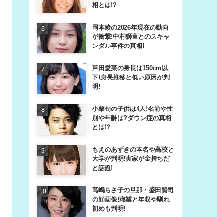
相とは!?
岡本綾の2026年現在の動向
が衝撃!中村獅童とのスキャ
ンダル事件の真相!
芦田愛菜の身長は150cm以
下!身長推移と低い原因が判
明!
小栗旬の子供は4人!名前や性
別や年齢は?ダウン症の真相
とは!?
もえのあずきの本名や高校と
大学が判明!実家が金持ちだ
と話題!
高嶋ちさ子の旦那・盛田賢司
の顔画像!職業と年収や馴れ
初めも判明!