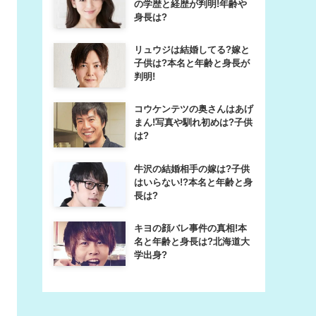
の学歴と経歴が判明!年齢や
身長は?
リュウジは結婚してる?嫁と
子供は?本名と年齢と身長が
判明!
コウケンテツの奥さんはあげ
まん!写真や馴れ初めは?子供
は?
牛沢の結婚相手の嫁は?子供
はいらない!?本名と年齢と身
長は?
キヨの顔バレ事件の真相!本
名と年齢と身長は?北海道大
学出身?