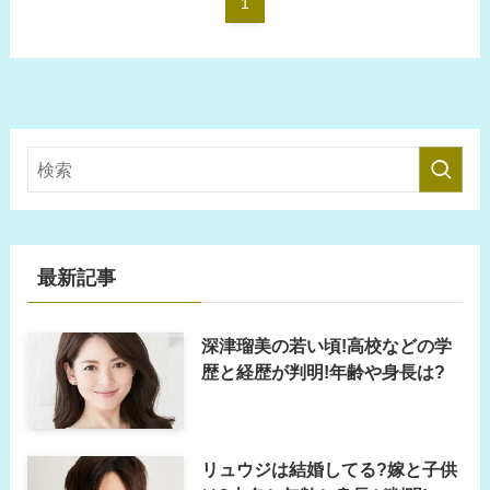
1
最新記事
深津瑠美の若い頃!高校などの学
歴と経歴が判明!年齢や身長は?
リュウジは結婚してる?嫁と子供