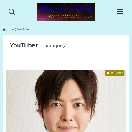
ホーム
YouTuber
YouTuber
– category –
YouTuber