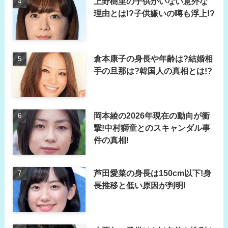
上野樹里の子供がいない意外な
理由とは!?子供嫌いの噂も浮上!?
倉本康子の身長や年齢は?結婚相
手の旦那は?韓国人の真相とは!?
岡本綾の2026年現在の動向が衝
撃!中村獅童とのスキャンダル事
件の真相!
芦田愛菜の身長は150cm以下!身
長推移と低い原因が判明!