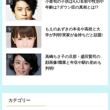
小栗旬の子供は4人!名前や性別や
年齢は?ダウン症の真相とは!?
もえのあずきの本名や高校と大
学が判明!実家が金持ちだと話題!
高嶋ちさ子の旦那・盛田賢司の
顔画像!職業と年収や馴れ初めも
判明!
カテゴリー