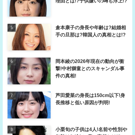
理由とは!?子供嫌いの噂も浮上!?
倉本康子の身長や年齢は?結婚相
手の旦那は?韓国人の真相とは!?
岡本綾の2026年現在の動向が衝
撃!中村獅童とのスキャンダル事
件の真相!
芦田愛菜の身長は150cm以下!身
長推移と低い原因が判明!
小栗旬の子供は4人!名前や性別や