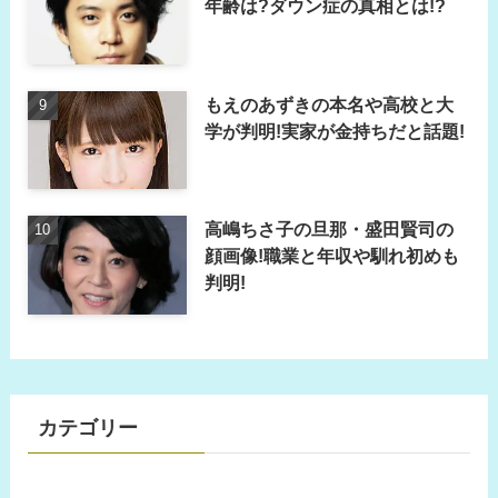
年齢は?ダウン症の真相とは!?
もえのあずきの本名や高校と大
学が判明!実家が金持ちだと話題!
高嶋ちさ子の旦那・盛田賢司の
顔画像!職業と年収や馴れ初めも
判明!
カテゴリー