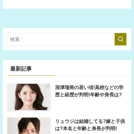
最新記事
深津瑠美の若い頃!高校などの学
歴と経歴が判明!年齢や身長は?
リュウジは結婚してる?嫁と子供
は?本名と年齢と身長が判明!