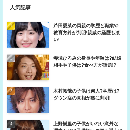
人気記事
芦田愛菜の両親の学歴と職業や
教育方針が判明!親戚の経歴も凄
い!
寺澤ひろみの身長や年齢は?結婚
相手や子供は?食べ方が話題!?
木村拓哉の子供は何人?学歴は?
ダウン症の真相が遂に判明!
上野樹里の子供がいない意外な