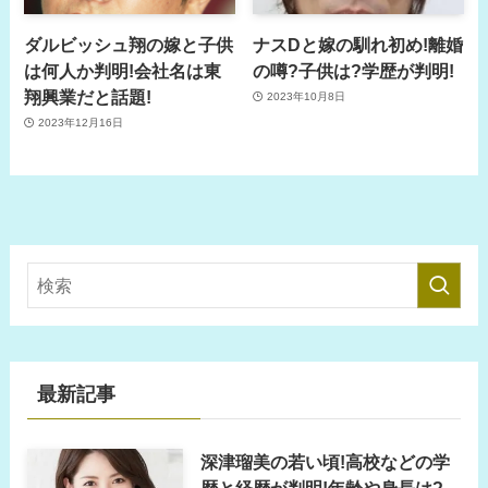
ダルビッシュ翔の嫁と子供
ナスDと嫁の馴れ初め!離婚
は何人か判明!会社名は東
の噂?子供は?学歴が判明!
翔興業だと話題!
2023年10月8日
2023年12月16日
最新記事
深津瑠美の若い頃!高校などの学
歴と経歴が判明!年齢や身長は?