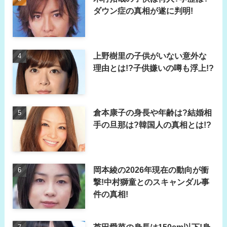
ダウン症の真相が遂に判明!
上野樹里の子供がいない意外な
理由とは!?子供嫌いの噂も浮上!?
倉本康子の身長や年齢は?結婚相
手の旦那は?韓国人の真相とは!?
岡本綾の2026年現在の動向が衝
撃!中村獅童とのスキャンダル事
件の真相!
芦田愛菜の身長は150cm以下!身