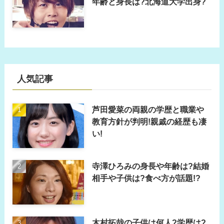
年齢と身長は?北海道大学出身?
人気記事
芦田愛菜の両親の学歴と職業や
教育方針が判明!親戚の経歴も凄
い!
寺澤ひろみの身長や年齢は?結婚
相手や子供は?食べ方が話題!?
木村拓哉の子供は何人?学歴は?