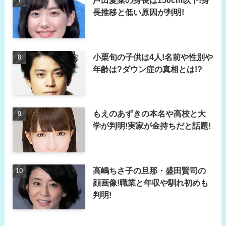
長推移と低い原因が判明!
小栗旬の子供は4人!名前や性別や
年齢は?ダウン症の真相とは!?
もえのあずきの本名や高校と大
学が判明!実家が金持ちだと話題!
高嶋ちさ子の旦那・盛田賢司の
顔画像!職業と年収や馴れ初めも
判明!