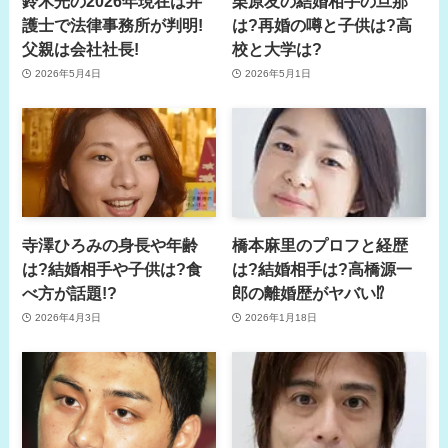
鈴木光の2026年現在は弁
栗原友の結婚相手の旦那
護士で法律事務所が判明!
は?再婚の噂と子供は?高
父親は会社社長!
校と大学は?
2026年5月4日
2026年5月1日
寺澤ひろみの身長や年齢
橋本麻里のプロフと経歴
は?結婚相手や子供は?食
は?結婚相手は?高橋源一
べ方が話題!?
郎の離婚歴がヤバい⁉
2026年4月3日
2026年1月18日