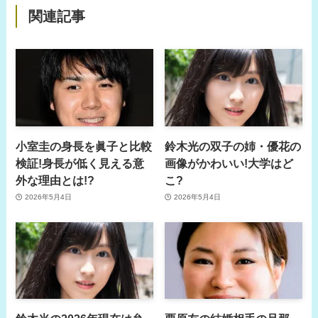
関連記事
小室圭の身長を眞子と比較
鈴木光の双子の姉・優花の
検証!身長が低く見える意
画像がかわいい!大学はど
外な理由とは!?
こ?
2026年5月4日
2026年5月4日