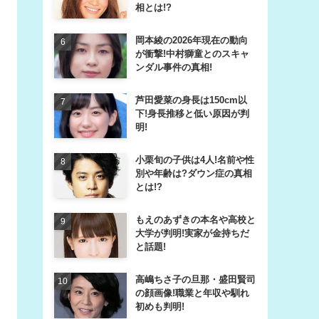
相とは!?
岡本綾の2026年現在の動向
が衝撃!中村獅童とのスキャ
ンダル事件の真相!
芦田愛菜の身長は150cm以
下!身長推移と低い原因が判
明!
小栗旬の子供は4人!名前や性
別や年齢は?ダウン症の真相
とは!?
もえのあずきの本名や高校と
大学が判明!実家が金持ちだ
と話題!
高嶋ちさ子の旦那・盛田賢司
の顔画像!職業と年収や馴れ
初めも判明!