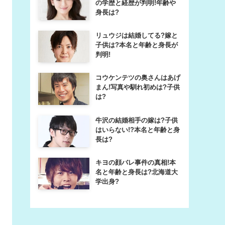
の学歴と経歴が判明!年齢や
身長は?
リュウジは結婚してる?嫁と
子供は?本名と年齢と身長が
判明!
コウケンテツの奥さんはあげ
まん!写真や馴れ初めは?子供
は?
牛沢の結婚相手の嫁は?子供
はいらない!?本名と年齢と身
長は?
キヨの顔バレ事件の真相!本
名と年齢と身長は?北海道大
学出身?