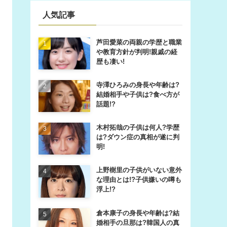
人気記事
芦田愛菜の両親の学歴と職業
や教育方針が判明!親戚の経
歴も凄い!
寺澤ひろみの身長や年齢は?
結婚相手や子供は?食べ方が
話題!?
木村拓哉の子供は何人?学歴
は?ダウン症の真相が遂に判
明!
上野樹里の子供がいない意外
な理由とは!?子供嫌いの噂も
浮上!?
倉本康子の身長や年齢は?結
婚相手の旦那は?韓国人の真