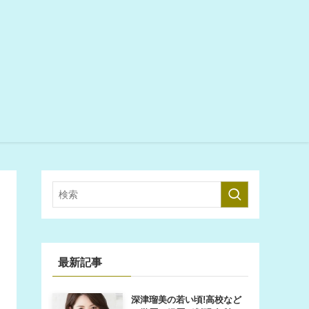
最新記事
深津瑠美の若い頃!高校など